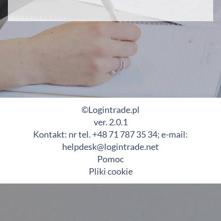
©Logintrade.pl
ver. 2.0.1
Kontakt: nr tel. +48 71 787 35 34; e-mail:
helpdesk@logintrade.net
Pomoc
Pliki cookie
Ta witryna stosuje pliki cookies (tzw. ciasteczka). Mogą Państwo
dowolnie zarządzać plikami cookies za pośrednictwem swojej
przeglądarki internetowej.
Kliknij, aby dowiedzieć się więcej.