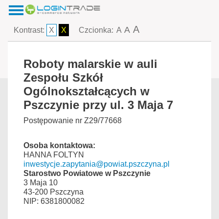
A
A
Kontrast:
X
X
Czcionka:
A
Roboty malarskie w auli
Zespołu Szkół
Ogólnokształcących w
Pszczynie przy ul. 3 Maja 7
Postępowanie nr Z29/77668
Osoba kontaktowa:
HANNA FOLTYN
inwestycje.zapytania@powiat.pszczyna.pl
Starostwo Powiatowe w Pszczynie
3 Maja 10
43-200 Pszczyna
NIP: 6381800082