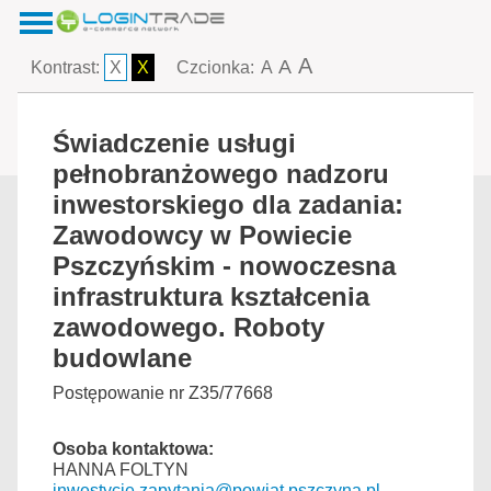
A
A
Kontrast:
X
X
Czcionka:
A
Świadczenie usługi
pełnobranżowego nadzoru
inwestorskiego dla zadania:
Zawodowcy w Powiecie
Pszczyńskim - nowoczesna
infrastruktura kształcenia
zawodowego. Roboty
budowlane
Postępowanie nr Z35/77668
Osoba kontaktowa:
HANNA FOLTYN
inwestycje.zapytania@powiat.pszczyna.pl