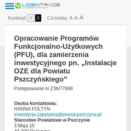
A
A
Kontrast:
X
X
Czcionka:
A
Opracowanie Programów
Funkcjonalno-Użytkowych
(PFU), dla zamierzenia
inwestycyjnego pn. „Instalacje
OZE dla Powiatu
Pszczyńskiego”
Postępowanie nr Z36/77668
Osoba kontaktowa:
HANNA FOLTYN
inwestycje.zapytania@powiat.pszczyna.pl
Starostwo Powiatowe w Pszczynie
3 Maja 10