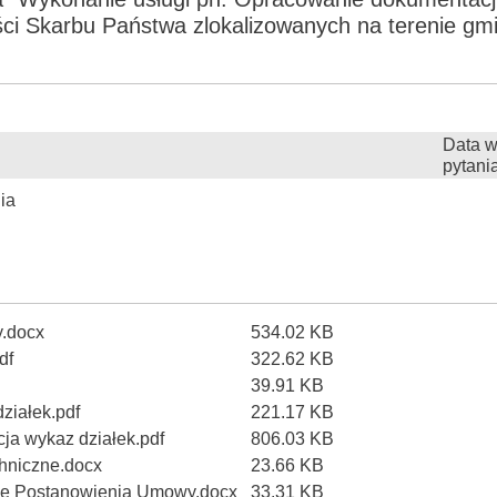
ci Skarbu Państwa zlokalizowanych na terenie gm
Data w
pytani
ia
y.docx
534.02 KB
df
322.62 KB
39.91 KB
działek.pdf
221.17 KB
cja wykaz działek.pdf
806.03 KB
chniczne.docx
23.66 KB
ane Postanowienia Umowy.docx
33.31 KB