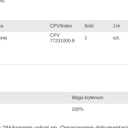
ej.
ia
CPV/Index
Ilość
J.m
CPV
śnej
1
szt.
77231000-8
Waga kryterium
100%
a “Wykonanie usługi pn. Opracowanie dokumentacj