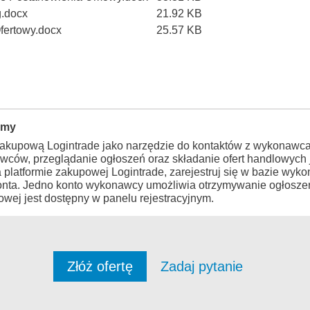
g.docx
21.92 KB
Ofertowy.docx
25.57 KB
rmy
zakupową Logintrade jako narzędzie do kontaktów z wykonawca
wców, przeglądanie ogłoszeń oraz składanie ofert handlowych j
a platformie zakupowej Logintrade, zarejestruj się w bazie wy
konta. Jedno konto wykonawcy umożliwia otrzymywanie ogłosze
wej jest dostępny w panelu rejestracyjnym.
Złóż ofertę
Zadaj pytanie