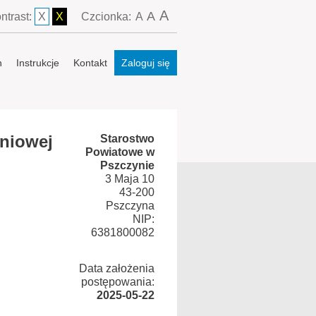
A
A
ntrast:
X
X
Czcionka:
A
n
Instrukcje
Kontakt
Zaloguj się
niowej
Starostwo
Powiatowe w
Pszczynie
3 Maja 10
43-200
Pszczyna
NIP:
6381800082
Data założenia
postępowania:
2025-05-22