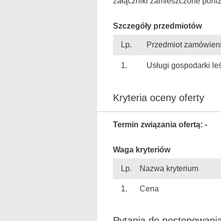
załączniki zamieszczone poniż
Szczegóły przedmiotów
Lp.
Przedmiot zamówien
1.
Usługi gospodarki le
Kryteria oceny oferty
Termin związania ofertą: -
Waga kryteriów
Lp.
Nazwa kryterium
1.
Cena
Pytania do postępowani