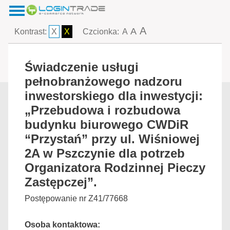
A
A
Kontrast:
X
X
Czcionka:
A
Świadczenie usługi
pełnobranżowego nadzoru
inwestorskiego dla inwestycji:
„Przebudowa i rozbudowa
budynku biurowego CWDiR
“Przystań” przy ul. Wiśniowej
2A w Pszczynie dla potrzeb
Organizatora Rodzinnej Pieczy
Zastępczej”.
Postępowanie nr Z41/77668
Osoba kontaktowa: