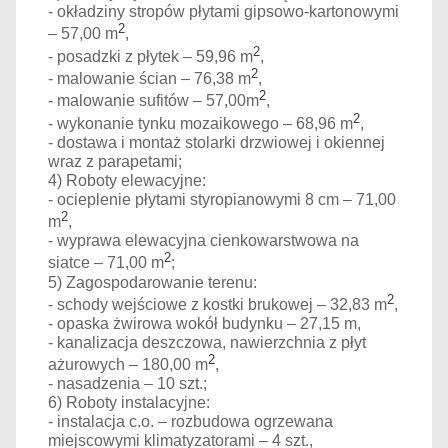
- okładziny stropów płytami gipsowo-kartonowymi
2
– 57,00 m
,
2
- posadzki z płytek – 59,96 m
,
2
- malowanie ścian – 76,38 m
,
2
- malowanie sufitów – 57,00m
,
2
- wykonanie tynku mozaikowego – 68,96 m
,
- dostawa i montaż stolarki drzwiowej i okiennej
wraz z parapetami;
4) Roboty elewacyjne:
- ocieplenie płytami styropianowymi 8 cm – 71,00
2
m
,
- wyprawa elewacyjna cienkowarstwowa na
2
siatce – 71,00 m
;
5) Zagospodarowanie terenu:
2
- schody wejściowe z kostki brukowej – 32,83 m
,
- opaska żwirowa wokół budynku – 27,15 m,
- kanalizacja deszczowa, nawierzchnia z płyt
2
ażurowych – 180,00 m
,
- nasadzenia – 10 szt.;
6) Roboty instalacyjne:
- instalacja c.o. – rozbudowa ogrzewana
miejscowymi klimatyzatorami – 4 szt.,