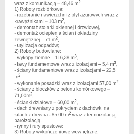
2
wraz z komunikacją – 48,46 m
1) Roboty rozbiórkowe:
- rozebranie nawierzchni z płyt ażurowych wraz z
2
krawężnikami – 103 m
,
- demontaż stolarki okiennej i drzwiowej,
- demontaż ocieplenia ścian i okładziny
2
zewnętrznej – 71 m
,
- utylizacja odpadów;
2) Roboty budowlane:
3
- wykopy ziemne – 116,38 m
,
3
- ławy fundamentowe wraz z izolacjami – 5,4 m
,
- ściany fundamentowe wraz z izolacjami – 22,5
2
m
,
2
- wykonanie posadzki wraz z izolacjami 57,00 m
,
- ściany z bloczków z betonu komórkowego –
2
71,00m
,
2
- ścianki działowe – 60,00 m
,
- dach drewniany z pokryciem z dachówki na
2
łatach z drewna - 85,00 m
wraz z termoizolacją,
paroizolacją,
- rynny i rury spustowe;
3) Roboty wykończeniowe wewnętrzne: