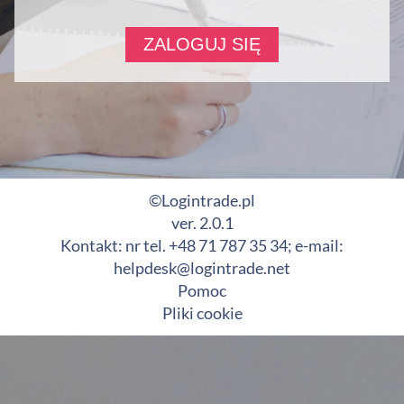
©Logintrade.pl
ver. 2.0.1
Kontakt: nr tel. +48 71 787 35 34; e-mail:
helpdesk@logintrade.net
Pomoc
Pliki cookie
Ta witryna stosuje pliki cookies (tzw. ciasteczka). Mogą Państwo
dowolnie zarządzać plikami cookies za pośrednictwem swojej
przeglądarki internetowej.
Kliknij, aby dowiedzieć się więcej.